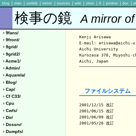
|
|
|
|
|
|
|
|
|
|
blog
man
contrib
mirror
sources
wiki
chan
9
postnix
doc
p
検事の鏡
A mirror of
› 9fans/
Kenji Arisawa

› 9front/
E-mail: arisawa@aichi-u.
› 9grid/
Aichi University

› 9grid2/
Kurozasa 370, Miyoshi-ch
› Acme1/
› Admin/
› Aquarela/
› Blog/
› Cap/
 ファイルシステム 
› Cf C33/
› Cpu
2001/12/15 改訂

› Cwfs/
2001/06/15 改訂

2001/06/09 改訂

› Dir/
› Dossrv/
› Dumpfs/