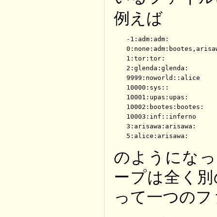
例えば
-1:adm:adm:

0:none:adm:bootes,arisaw
1:tor:tor:

2:glenda:glenda:

9999:noworld::alice

10000:sys::

10001:upas:upas:

10002:bootes:bootes:

10003:inf::inferno

3:arisawa:arisawa:

5:alice:arisawa:
のようになって
ープは全く別
って一つのフ