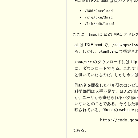
Plan9 の PXE boot は次のフ
/386/9pxeload
/cfg/pxe/$mac
/lib/ndb/local
ここに、
は at の MAC 
$mac
at は PXE boot で、
/386/9pxelo
る。しかし、
で指定さ
plan9.ini
のダウンロードには tftp
/386/9pc
に、ダウンロードできる。これで 
と働いていたものだ。しかし今回は
Plan 9 を開発したベル研のコン
科学部門は人手不足で、ほんの僅か
か、ユーザから寄せられるバグ修正の
いないとのことである。そうした事情もあ
映されている。9front の web site 
である。