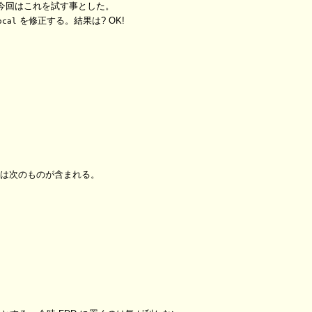
今回はこれを試す事とした。
を修正する。結果は? OK!
ocal
ッジには次のものが含まれる。