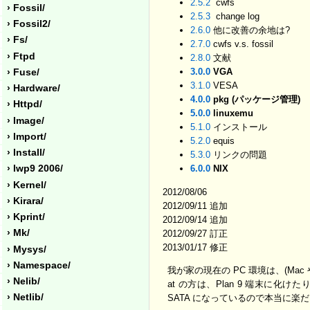
2.5.2
cwfs
› Fossil/
2.5.3
change log
› Fossil2/
2.6.0
他に改善の余地は?
› Fs/
2.7.0
cwfs v.s. fossil
› Ftpd
2.8.0
文献
3.0.0
VGA
› Fuse/
3.1.0
VESA
› Hardware/
4.0.0
pkg (パッケージ管理)
› Httpd/
5.0.0
linuxemu
› Image/
5.1.0
インストール
› Import/
5.2.0
equis
› Install/
5.3.0
リンクの問題
› Iwp9 2006/
6.0.0
NIX
› Kernel/
2012/08/06
› Kirara/
2012/09/11 追加
› Kprint/
2012/09/14 追加
› Mk/
2012/09/27 訂正
2013/01/17 修正
› Mysys/
› Namespace/
我が家の現在の PC 環境は、(Mac 
› Nelib/
at の方は、Plan 9 端末に化
› Netlib/
SATA になっているので本当に楽