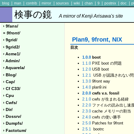
|
|
|
|
|
|
|
|
|
|
blog
man
contrib
mirror
sources
wiki
chan
9
postnix
doc
p
検事の鏡
A mirror of Kenji Arisawa's site
› 9fans/
»
9front/
Plan9, 9front, NIX
› 9grid/
› 9grid2/
目次
› Acme1/
1.0.0
boot
› Admin/
1.1.0
PXE boot の問題
› Aquarela/
1.2.0
USB boot
› Blog/
1.2.1
USB が認識されない
1.3.0
9front way
› Cap/
1.4.0
plan9.ini
› Cf C33/
2.0.0
cwfs v.s. fossil
› Cpu
2.1.0
cwfs が生まれる経緯
› Cwfs/
2.2.0
ファイルの読み出し速
› Dir/
2.3.0
cache メモリーの割当
› Dossrv/
2.4.0
cwfs の使い勝手
2.5.0
Patches for 9front
› Dumpfs/
2.5.1
bootrc
› Factotum/