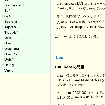
at の on board LAN コン
› Stepbystep/
Plan9 のサポートが良いからであっ
› Su/
› Sys/
さて、夏休みに入って久しぶりに P
注1
› System/
(a) at が USB を認識していない
(b) io の LAN adapter を int
› Tapefs/
› Trouble/
注1: 9front版では認識している。
› U9fs/
› Unix
› Unix Hist
› Unix Plan9
boot
› Unix/
› Using
PXE boot の問題
› Venti/
at は、僕の寝室に置かれており、通
GIGABYTE GA-H61M-USB3
ブン唸っていたのに...
さて、intel PRO/1000 はとても気に
これまでは、Realtek 8111C/8102