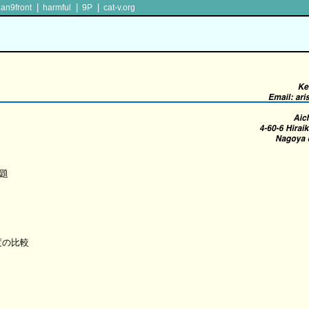
|
|
|
lan9front
harmful
9P
cat-v.org
問題
度の比較