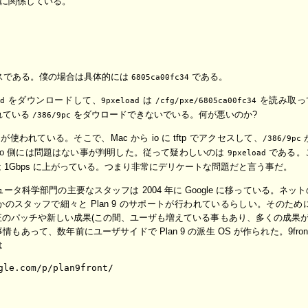
ァイルに関係している。
アドレスである。僕の場合は具体的には
である。
6805ca00fc34
をダウンロードして、
は
を読み取っ
ad
9pxeload
/cfg/pxe/6805ca00fc34
れている
をダウロードできないでいる。何が悪いのか?
/386/9pc
 が使われている。そこで、Mac から io に tftp でアクセスして、
/386/9pc
io 側には問題はない事が判明した。従って疑わしいのは
である。これ
9pxeload
 1Gbps に上がっている。つまり非常にデリケートな問題だと言う事だ。
ピュータ科学部門の主要なスタッフは 2004 年に Google に移っている
のスタッフで細々と Plan 9 のサポートが行われているらしい。そのた
パッチや新しい成果(この間、ユーザも増えている事もあり、多くの成果が上がっ
って、数年前にユーザサイドで Plan 9 の派生 OS が作られた。9front
は