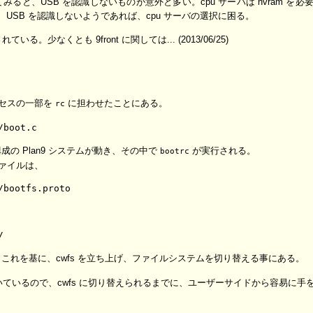
ると、USB を認識しないものが意外と多い。cpu サーバは nvram を必
るが、USB を認識しないようであれば、cpu サーバの選択に困る。
。少なくとも 9front に関しては... (2013/06/25)
のプロセスの一部を
に担わせたことにある。
rc
の Plan9 システムが動き、その中で
が実行される。
bootrc
ファイルは、
これを基に、cwfs を立ち上げ、ファイルシステムを切り替える事にある。
が動いているので、cwfs に切り替えられるまでに、ユーザーサイドから容易に