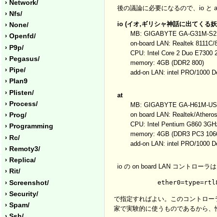
› Network/
後の議論に必要になるので、io と
› Nfs/
io
(イオ,ギリシャ神話に出てくる妖
› None/
MB: GIGABYTE GA-G31M-S2
› Openfd/
on-board LAN: Realtek 8111C/
› P9p/
CPU: Intel Core 2 Duo E7300
› Pegasus/
memory: 4GB (DDR2 800)
› Pipe/
add-on LAN: intel PRO/1000 
› Plan9
› Plisten/
at
› Process/
MB: GIGABYTE GA-H61M-US
on board LAN: Realtek/Ather
› Prog/
CPU: Intel Pentium G860 3GH
› Programming
memory: 4GB (DDR3 PC3 10
› Rc/
add-on LAN: intel PRO/1000 
› Remoty3/
› Replica/
io の on board LAN コントローラ
› Rit/
› Screenshot/
› Security/
で指定すればよい。このコントローラは本来は
› Spam/
家で実験的に使うものであるから、性能を
› Ssh/