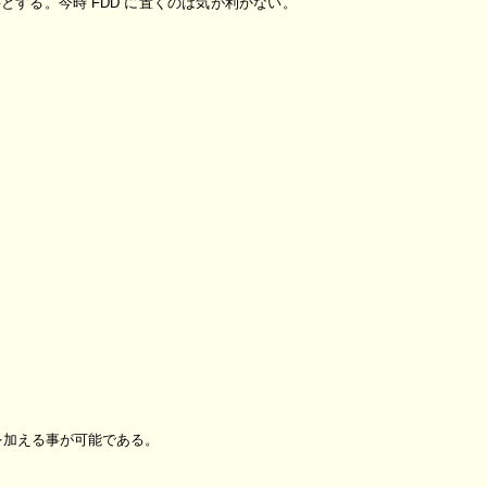
要とする。今時 FDD に置くのは気が利かない。
手を加える事が可能である。