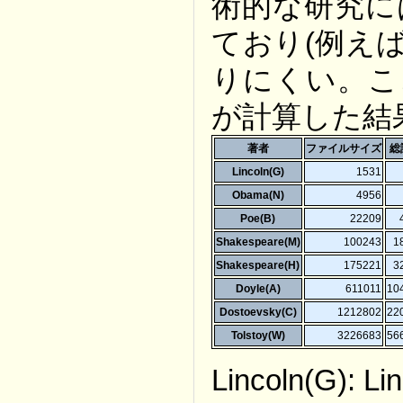
術的な研究に
ており(例えば
りにくい。こ
が計算した結
著者
ファイルサイズ
総
Lincoln(G)
1531
Obama(N)
4956
Poe(B)
22209
Shakespeare(M)
100243
1
Shakespeare(H)
175221
3
Doyle(A)
611011
10
Dostoevsky(C)
1212802
22
Tolstoy(W)
3226683
56
Lincoln(G): Li