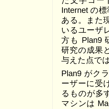
た文字コード
Interne
ある。また現在
いるユーザ
方も Plan
研究の成果
与えた点で
Plan9 が
ーザーに受
るものが多
マシンは M