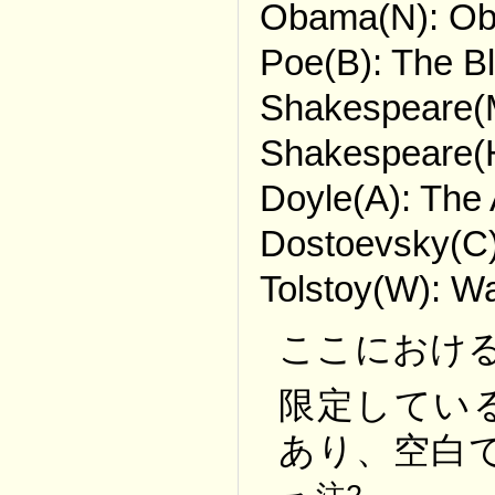
Obama(N): Ob
Poe(B): The B
Shakespeare(
Shakespeare(H
Doyle(A): The
Dostoevsky(C)
Tolstoy(W): W
ここにおけ
限定してい
あり、空白