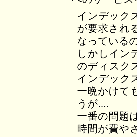
インデック
が要求され
なっている
しかしイン
のディスク
インデック
一晩かけて
うが....
一番の問題
時間が費や