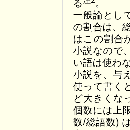
注2
る
。
一般論とし
の割合は、総
はこの割合
小説なので
い語は使わ
小説を、与
使って書く
ど大きくな
個数には上
数/総語数)