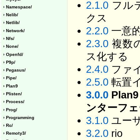
2.1.0
フル
› Namespace/
クス
› Nelib/
› Netlib/
2.2.0
一意
› Network/
› Nfs/
2.3.0
複数
› None/
ス化する
› Openfd/
› P9p/
2.4.0
ファ
› Pegasus/
› Pipe/
2.5.0
転置イ
› Plan9
3.0.0
Pla
› Plisten/
› Process/
ンターフェ
› Prog/
3.1.0
ユー
› Programming
› Rc/
3.2.0
rio
› Remoty3/