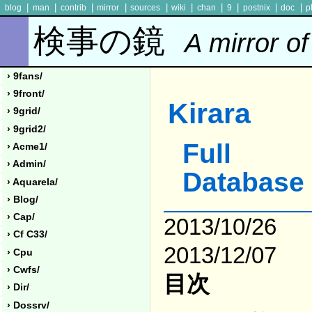
|
|
|
|
|
|
|
|
|
|
blog
man
contrib
mirror
sources
wiki
chan
9
postnix
doc
p
検事の鏡
A mirror of
› 9fans/
› 9front/
Kirara
› 9grid/
› 9grid2/
Full
› Acme1/
› Admin/
Database 
› Aquarela/
› Blog/
› Cap/
2013/10/26
› Cf C33/
2013/12/07
› Cpu
› Cwfs/
目次
› Dir/
› Dossrv/