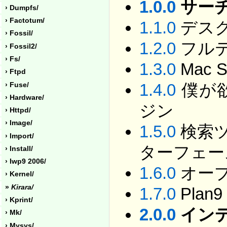
1.0.0
サー
› Dumpfs/
› Factotum/
1.1.0
デス
› Fossil/
1.2.0
フル
› Fossil2/
› Fs/
1.3.0
Mac Sp
› Ftpd
1.4.0
僕が
› Fuse/
› Hardware/
ジン
› Httpd/
› Image/
1.5.0
検索
› Import/
ターフェー
› Install/
› Iwp9 2006/
1.6.0
オー
› Kernel/
»
Kirara/
1.7.0
Plan9
› Kprint/
2.0.0
イン
› Mk/
› Mysys/