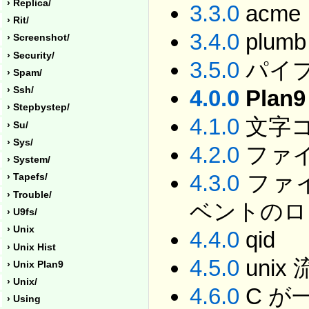
› Replica/
3.3.0
acme
› Rit/
3.4.0
plumb
› Screenshot/
› Security/
3.5.0
パイプと
› Spam/
› Ssh/
4.0.0
Pla
› Stepbystep/
4.1.0
文字
› Su/
› Sys/
4.2.0
ファ
› System/
4.3.0
ファ
› Tapefs/
› Trouble/
ベントのロ
› U9fs/
› Unix
4.4.0
qid
› Unix Hist
4.5.0
uni
› Unix Plan9
› Unix/
4.6.0
C が
› Using