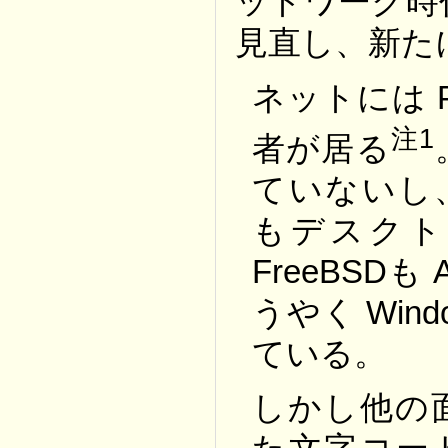
ットワーク時代
見直し、新たに
ネットには 
注1
者が居る
ていないし、
もデスクト
FreeBSD
うやく Win
ている。
しかし他の面