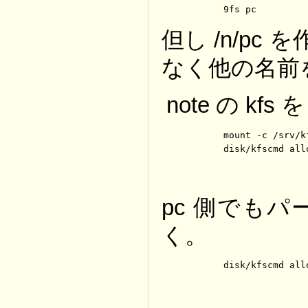
	9fs pc
但し /n/pc
なく他の名前
note の kfs
	mount -c /srv/kfs /n/kfs

	disk/kfscmd all
pc 側でも
く。
	disk/kfscmd all