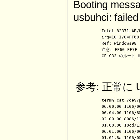
Booting mess
usbuhci: failed
	Intel 82371 AB/EB PCI to USB Universal host Controller

	irq=10 I/O=FF60-FF7F

	Ref: Windows98

	注意: FF60-FF7F はI/Oで使用するメモリのアドレスのはず

	CF-C33 のルート 
参考: 正常に
	term% cat /dev/pci/*ctl

	06.00.00 1106/0691   0

	06.04.00 1106/8598   0

	02.00.00 8086/1229  11 0:f9000000 4096 1:0000a401 64 2:f8800000 1048576

	01.00.00 10cd/1300  10 0:0000a001 256 1:f8000000 256

	06.01.00 1106/0686   0

	01.01.8a 1106/0571   0 4:0000b801 16
