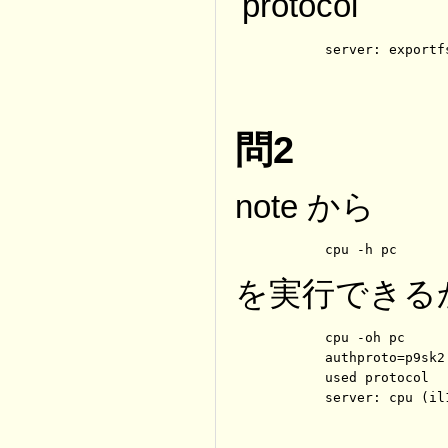
protocol
	server: export
問2
note から
	cpu -h pc
を実行できる
	cpu -oh pc

	authproto=p9sk2

	used protocol

	server: cpu (i