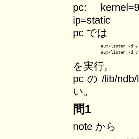
pc: kernel=9
ip=static
pc では
	aux/listen -d /rc/bin/services tcp

	aux/listen -d 
を実行。
pc の /lib/
い。
問1
note から