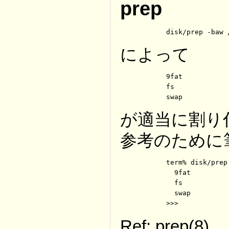
prep
	disk/prep -baw
によって
	9fat

	fs

	swap
が適当に割り
参考のために
	term% disk/prep -r /dev/sdC0/plan9

	  9fat                  0 20482      (20482 sectors, 10.00 MB)

	  fs                20482 10695777   (10675295 sectors, 5.09 GB)

	  swap           10695777 10811745   (115968 sectors, 56.62 MB)

	>>> 
Ref: prep(8)