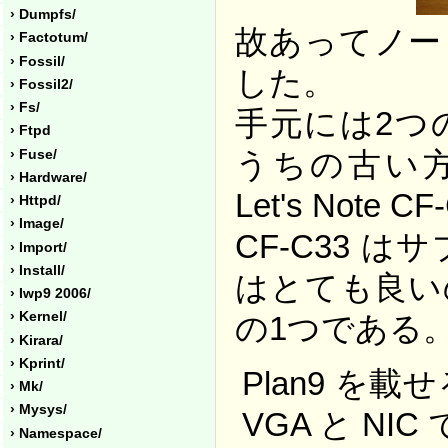
› Dumpfs/
故あってノート
› Factotum/
› Fossil/
した。
› Fossil2/
› Fs/
手元には2つ
› Ftpd
うちの古い方が C
› Fuse/
› Hardware/
Let's Note 
› Httpd/
› Image/
CF-C33 
› Import/
› Install/
はとても良い
› Iwp9 2006/
› Kernel/
の1つである
› Kirara/
› Kprint/
Plan9 
› Mk/
› Mysys/
VGA と NI
› Namespace/