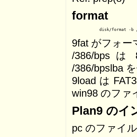
format
	disk/format -b
9fat がフ
/386/bp
/386/bpslb
9load は F
win98 の
Plan9 の
pc のファ