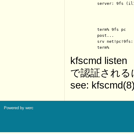
	server: 9fs (i
	term% 9fs pc

	post...

	srv net!pc!9fs: mount failed: authentication failed

	term%
kfscmd listen
で認証されるに
see: kfscmd(8
Powered by werc