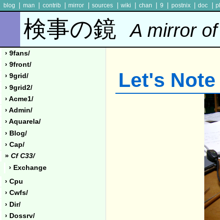
|
|
|
|
|
|
|
|
|
|
blog
man
contrib
mirror
sources
wiki
chan
9
postnix
doc
p
検事の鏡
A mirror of
› 9fans/
› 9front/
Let's No
› 9grid/
› 9grid2/
› Acme1/
› Admin/
› Aquarela/
› Blog/
› Cap/
»
Cf C33/
› Exchange
› Cpu
› Cwfs/
› Dir/
› Dossrv/