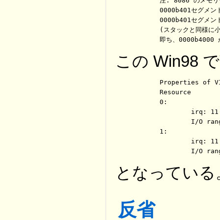
	注: 8086 のメモリ管理は 16B 単位(メモリセグメント) なので

	0000b401セグメントを基にした 32B であれば

	0000b401セグメントと0000b400セグメントを意味している。

	(スタックと同様に小さなアドレスの方向にメモリを確保するらしい。)

	即ち、0000b400
この Win98
	Properties of VIA Tech 3038 PCI to USB Universal Host Controller

	Resource

	0:

		irq: 11

		I/O range: B000 - B01F

	1:

		irq: 11

		I/O ra
となっている
反省