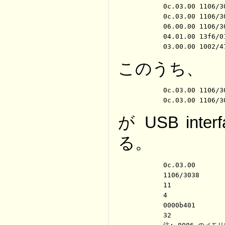
	0c.03.00 1106/3038  11 4:0000b401 32

	0c.03.00 1106/3038  11 4:0000b001 32

	06.00.00 1106/3057   0

	04.01.00 13f6/0111  11 0:0000a801 256

	03.00.00 1002/
このうち、
	0c.03.00 1106/3038  11 4:0000b401 32

	0c.03.00 1106/
が USB inte
る。
	0c.03.00	# USB interface controller

	1106/3038	# vender ID 及び 製品の型番

	11			# irq

	4			# base address register ID

	0000b401	# その値

	32			# I/O で使用されるメモリのサイズ(10進数)
