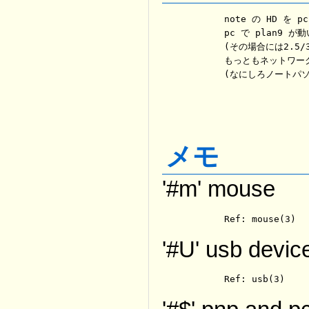
	note の HD を pc で作成したほうが良かった。

	pc で plan9 が動いていれば、この作業は非常に楽である。また速い。

	(その場合には2.5/3.5 の変換ベイが2個必要)

	もっともネットワークを利用したインストールを心得ていれば安心できる。

	(なにしろノートパ
メモ
'#m' mouse
	Ref: mouse(3)
'#U' usb devic
	Ref: usb(3)