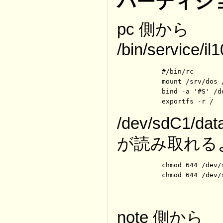
パーティシ
pc 側から
/bin/servi
	#/bin/rc

	mount /srv/dos /n/d: /dev/sdC1

	bind -a '#S' /dev

	exportfs -r /
/dev/sdC1/d
が読み取れる
	chmod 644 /dev/sdC1/data

	chmod 644 /dev/
note 側から