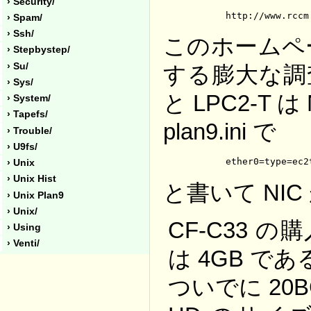
› Security/
	http://www.rcc
› Spam/
› Ssh/
このホームペ
› Stepbystep/
› Su/
する膨大な調
› Sys/
と LPC2-T 
› System/
› Tapefs/
plan9.ini で
› Trouble/
› U9fs/
	ether0=type=ec
› Unix
› Unix Hist
と書いて NI
› Unix Plan9
› Unix/
CF-C33 
› Using
› Venti/
は 4GB であ
ついでに 20