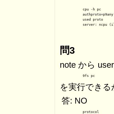
	cpu -h pc

	authproto=p9any

	used proto

	server: ncpu (
問3
note から user
	9fs pc
を実行できる
答: NO
	protocol
