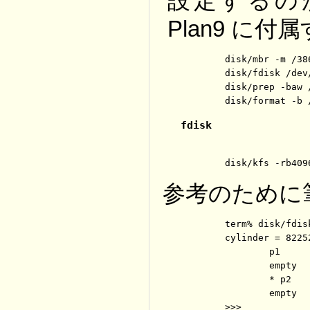
設定するのが
Plan9 に
	disk/mbr -m /386/mbr /dev/sdC0/data

	disk/fdisk /dev/sdC0/data

	disk/prep -baw /dev/sdC0/plan9

fdisk
	disk/kfs -rb40
参考のために
	term% disk/fdisk -r /dev/sdC0/data

	cylinder = 8225280 bytes

		p1                     0 512         (512 cylinders, 3.92 GB) FAT32

		empty                512 1027        (515 cylinders, 3.94 GB) 

		* p2                  1027 1700        (673 cylinders, 5.15 GB) PLAN9

		empty               1700 2432        (732 cylinders, 5.60 GB) 

	>>> 