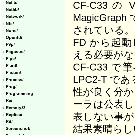
CF-C33 の
› Nelib/
› Netlib/
MagicGra
› Network/
› Nfs/
されている。実
› None/
› Openfd/
FD から起動し
› P9p/
える必要がな
› Pegasus/
› Pipe/
CF-C33 
› Plan9
› Plisten/
LPC2-T
› Process/
› Prog/
性が良く分か
› Programming
› Rc/
ーラは公表し
› Remoty3/
表しない事が
› Replica/
› Rit/
結果素晴らし
› Screenshot/