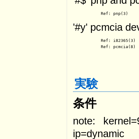
'#$' pnp and p
	Ref: pnp(3)
'#y' pcmcia de
	Ref: i82365(3)

	Ref: pcmcia(8)
実験
条件
note: kernel=
ip=dynamic