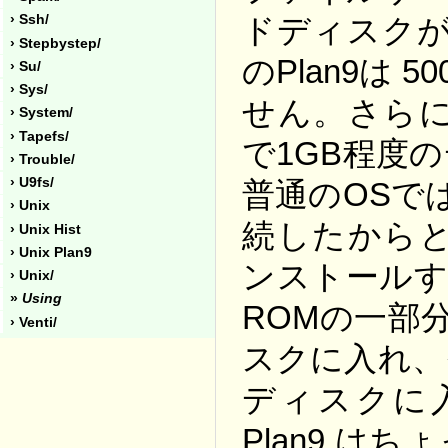
ドディスクが
› Ssh/
› Stepbystep/
のPlan9は
› Su/
› Sys/
せん。さらに
› System/
› Tapefs/
で1GB程度
› Trouble/
› U9fs/
普通のOSで
› Unix
続したからと
› Unix Hist
› Unix Plan9
ンストールす
› Unix/
»
Using
ROMの一部
› Venti/
スクに入れ、
ディスクに
Plan9 