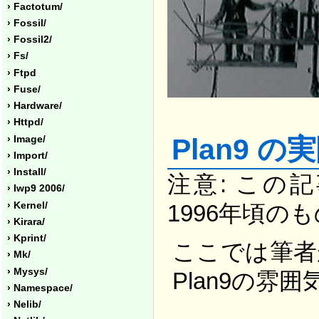
› Factotum/
› Fossil/
› Fossil2/
› Fs/
› Ftpd
› Fuse/
› Hardware/
› Httpd/
Plan9 の
› Image/
› Import/
› Install/
注意: この記
› Iwp9 2006/
› Kernel/
1996年頃の
› Kirara/
› Kprint/
ここでは筆者
› Mk/
› Mysys/
Plan9の雰
› Namespace/
› Nelib/