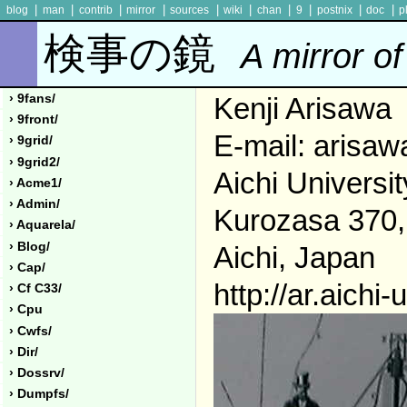
|
|
|
|
|
|
|
|
|
|
blog
man
contrib
mirror
sources
wiki
chan
9
postnix
doc
p
検事の鏡
A mirror of
Kenji Arisawa
› 9fans/
› 9front/
E-mail: arisaw
› 9grid/
› 9grid2/
Aichi Universit
› Acme1/
› Admin/
Kurozasa 370,
› Aquarela/
› Blog/
Aichi, Japan
› Cap/
http://ar.aichi-
› Cf C33/
› Cpu
› Cwfs/
› Dir/
› Dossrv/
› Dumpfs/