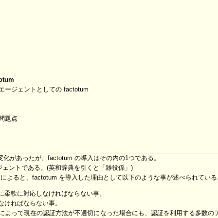
tum
ジェントとしての factotum
問題点
きな変化があったが、factotum の導入はその内の1つである。
の認証エージェントである。(英和辞典を引くと「雑役係」)
lan 9」によると、factotum を導入した理由として以下のような事が述べられてい
に柔軟に対応しなければならない事。
なければならない事。
によって現在の認証方法が不適切になった場合にも、認証を利用する多数の