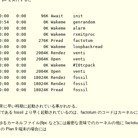
0:00   0:00      96K Await    init

0:54   0:00       0K Wakeme   genrandom

0:00   0:00       0K Wakeme   alarm

0:00   0:00       0K Wakeme   rxmitproc

0:00   0:00     276K Pread    factotum

0:00   0:00       0K Wakeme   loopbackread

0:00   0:00    2004K Rendez   venti

0:00   0:00    2004K Open     venti

0:00   0:00       0K Wakeme   #I0tcpack

0:00   0:00    2004K Open     venti

0:00   0:00   18024K Rendez   fossil

0:00   0:00   18024K Rendez   fossil

0:00   0:00   18024K Pread    fossil

 が非常に早い時期に起動されている事がわかる。
ーバである fossil より早く起動されているのは、factotum のコードはカー
るカーネルファイル(9pc など)には厳密な意味でのカーネルの他に fact
 Plan 9 端末の場合には