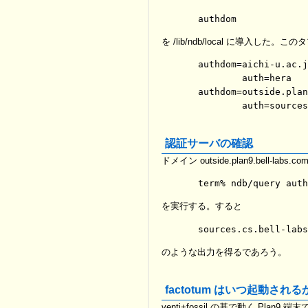
を /lib/ndb/local に導入し
authdom=aichi-u.ac.j
	auth=hera

authdom=outside.plan
認証サーバの確認
ドメイン outside.plan9.bel
を実行する。すると
のような出力を得るであろう。
factotum はいつ起動される
venti+fossil の基で動く Plan9 