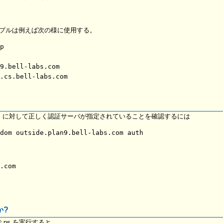
た。このタプルは例えば次の様に使用する。
p

9.bell-labs.com

l-labs.com に対して正しく認証サーバが指定されていることを確認するには
か?
端末で ps を実行すると