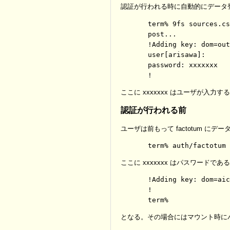
認証が行われる時に自動的にデータ
term% 9fs sources.cs
post...

!Adding key: dom=out
user[arisawa]:

password: xxxxxxx

ここに xxxxxxx はユーザが入力
認証が行われる前
ユーザは前もって factotum に
ここに xxxxxxx はパスワードで
!Adding key: dom=aic
!

となる。その場合にはマウント時に