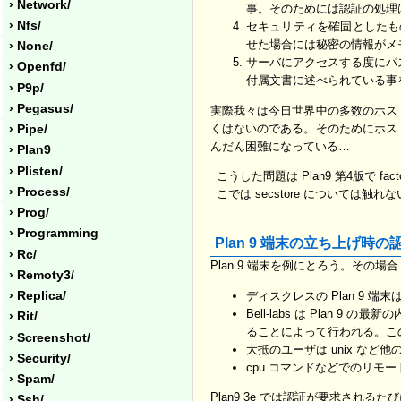
› Network/
事。そのためには認証の処理は1つ
› Nfs/
セキュリティを確固としたも
せた場合には秘密の情報がメ
› None/
サーバにアクセスする度にパ
› Openfd/
付属文書に述べられている事
› P9p/
› Pegasus/
実際我々は今日世界中の多数のホス
くはないのである。そのためにホス
› Pipe/
んだん困難になっている…
› Plan9
› Plisten/
こうした問題は Plan9 第4版で f
› Process/
こでは secstore については触れ
› Prog/
› Programming
Plan 9 端末の立ち上げ時の
› Rc/
Plan 9 端末を例にとろう。その
› Remoty3/
ディスクレスの Plan 9
› Replica/
Bell-labs は Pla
› Rit/
ることによって行われる。こ
› Screenshot/
大抵のユーザは unix な
› Security/
cpu コマンドなどでのリモ
› Spam/
Plan9 3e では認証が要求される
› Ssh/