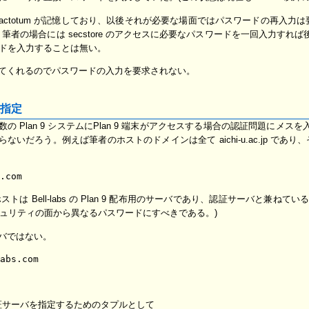
factotum が記憶しており、以後それが必要な場面ではパスワードの再入力は要
者の場合には secstore のアクセスに必要なパスワードを一回入力すれば後
ードを入力することは無い。
 が処理してくれるのでパスワードの入力を要求されない。
指定
なる複数の Plan 9 システムにPlan 9 端末がアクセスする場合の認証問題
だろう。例えば筆者のホストのドメインは全て aichi-u.ac.jp であり、
は Bell-labs の Plan 9 配布用のサーバであり、認証サーバと兼ねてい
キュリティの面から異なるパスワードにすべきである。)
サーバではない。
とに認証サーバを指定するためのタプルとして