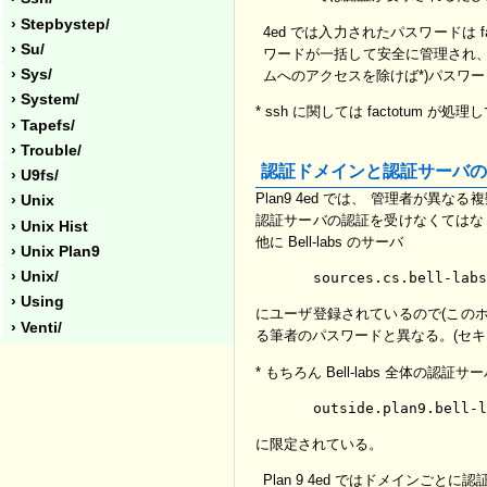
› Stepbystep/
4ed では入力されたパスワードは 
› Su/
ワードが一括して安全に管理され、筆
› Sys/
ムへのアクセスを除けば*)パスワ
› System/
* ssh に関しては factotum
› Tapefs/
› Trouble/
認証ドメインと認証サーバの
› U9fs/
Plan9 4ed では、 管理者が異
› Unix
認証サーバの認証を受けなくてはならない
› Unix Hist
他に Bell-labs のサーバ
› Unix Plan9
› Unix/
› Using
にユーザ登録されているので(このホスト
› Venti/
る筆者のパスワードと異なる。(セ
* もちろん Bell-labs 全体の認証
に限定されている。
Plan 9 4ed ではドメインご