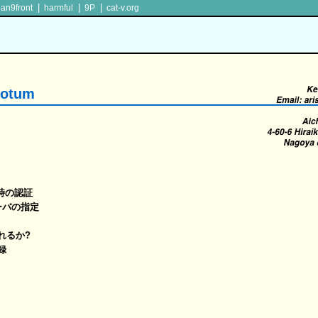
|
|
|
lan9front
harmful
9P
cat-v.org
otum
げ時の認証
ーバの指定
されるか?
録