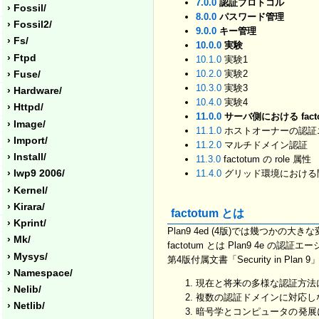
7.0.0
認証プロトコル
› Fossil/
8.0.0
パスワード管理
› Fossil2/
9.0.0
キー管理
› Fs/
10.0.0
実験
› Ftpd
10.1.0
実験1
10.2.0
実験2
› Fuse/
10.3.0
実験3
› Hardware/
10.4.0
実験4
› Httpd/
11.0.0
サーバ側における facto
› Image/
11.1.0
ホストオーナーの認証エー
› Import/
11.2.0
マルチドメイン認証
› Install/
11.3.0
factotum の role 属性
› Iwp9 2006/
11.4.0
グリッド環境における
› Kernel/
› Kirara/
factotum とは
› Kprint/
Plan9 4ed (4版)では幾つかの大
› Mk/
factotum とは Plan9 4e 
› Mysys/
第4版付属文書「Security in P
› Namespace/
現在と将来の多様な認証方法
› Nelib/
複数の認証ドメインに対応し
› Netlib/
暗号学とコンピュータの発展