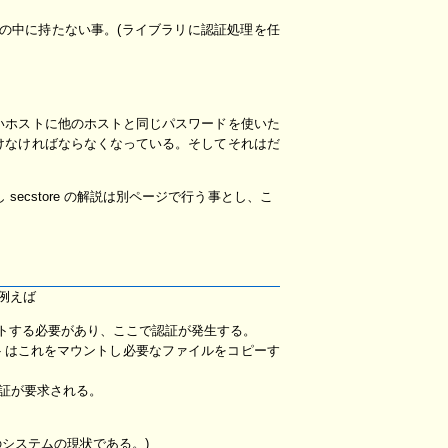
の中に持たない事。(ライブラリに認証処理を任
いホストに他のホストと同じパスワードを使いた
けなければならなくなっている。そしてそれはだ
かし secstore の解説は別ページで行う事とし、こ
。例えば
ウントする必要があり、ここで認証が発生する。
ップデートはこれをマウントし必要なファイルをコピーす
認証が要求される。
外のシステムの現状である。)