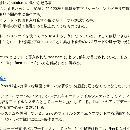
(factotum)に集中させる事。
のにするためには、認証に伴う秘密の情報をアプリケーションのメモリ空間
モリ空間の中に発生する)
スワードを何回も入れ直す不便からユーザを解放する事。
を筆者の判断で整理すると以上のようなものである。
トにパスワードを使ってアクセスするようになっている。そして信頼できな
トごとに、また認証プロトコルごとに異なる多数のパスワードや鍵を使い分
actotum とセットで導入された secstore によって解決が目指されている。し
ない。単に factotum の使い方を解説するに留める。
認証
場合 Plan 9 端末は様々な場面でサーバが要求する認証に応えなくてはならない
 端末はファイルサーバのファイルシステムをルートファイルシステムとしてマ
n 9 の最新の内容をファイルシステムとしてユーザに提供している。Plan 9 のア
の場面で認証が要求される。
ど他のシステムを併用している。unix のファイルシステムをマウントする場面で
ートログインの場面で認証が要求される。
たびにユーザが直接パスワードを入力していた。(この状態は現在も Plan 9 以