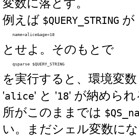
変数に落とす。
例えば
が
$QUERY_STRING
とせよ。そのもとで
を実行すると、環境変
'
' と '
' が納めら
alice
18
所がこのままでは
$QS_n
い。まだシェル変数にな