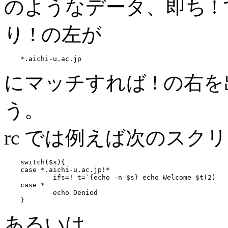
のようなデータ、即ち !
り ! の左が
にマッチすれば ! の右
う。
rc では例えば次のス
switch($s){

case *.aichi-u.ac.jp!*

	ifs=! t=`{echo -n $s} echo Welcome $t(2)

case *

	echo Denied

あるいは