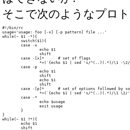
そこで次のようなプロト
#!/bin/rc

usage='usage: foo [-x] [-p pattern] file ...'

while(~ $1 -*){

	switch($1){

	case -x

		echo $1

		shift

	case -[x]*	# set of flags

		*=(`{echo $1 | sed 's/^(..)(.*)/\1 -\2/'} $*(2-))

	case -p

		echo $1

		shift

		echo $1

		shift

	case -[p]*	# set of options followed by something

		*=(`{echo $1 | sed 's/^(..)(.*)/\1 \2/'} $*(2-))

	case -*

		echo $usage

		exit usage

	}

}

while(~ $1 ?*){

	echo $1

	shift
