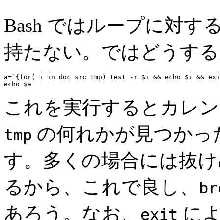
Bash ではループに対す
持たない。ではどうする
a=`{for( i in doc src tmp) test -r $i && echo $i && exi
これを実行するとカレ
の何れかが見つかっ
tmp
す。多くの場合には抜け
るから、これで良し、
br
あろう。なお、
によ
exit