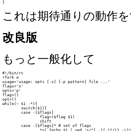
これは期待通りの動作を
改良版
もっと一般化して
#!/bin/rc

rfork e

usage='usage: opts [-x] [-p pattern] file ...'

flags='x'

opts='p'

flag=()

opt=()

while(~ $1 -*){

	switch($1){

	case -[$flags]

		flag=($flag $1)

		shift

	case -[$flags]*	# set of flags

		*=(`{echo $1 | sed 's/^(..)(.*)/\1 -\2/'} $*(2-))
