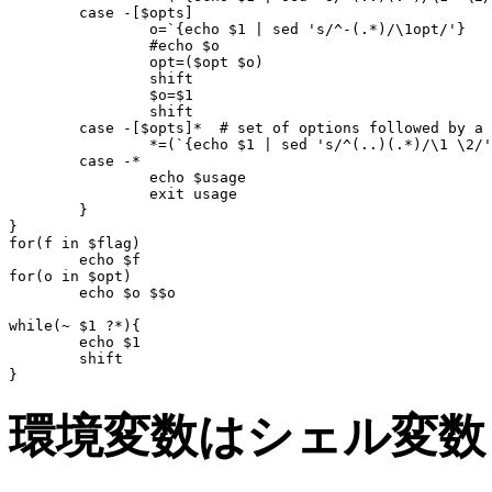
	case -[$opts]

		o=`{echo $1 | sed 's/^-(.*)/\1opt/'}

		#echo $o

		opt=($opt $o)

		shift

		$o=$1

		shift

	case -[$opts]*	# set of options followed by a string

		*=(`{echo $1 | sed 's/^(..)(.*)/\1 \2/'} $*(2-))

	case -*

		echo $usage

		exit usage

	}

}

for(f in $flag)

	echo $f

for(o in $opt)

	echo $o $$o

while(~ $1 ?*){

	echo $1

	shift

環境変数はシェル変数