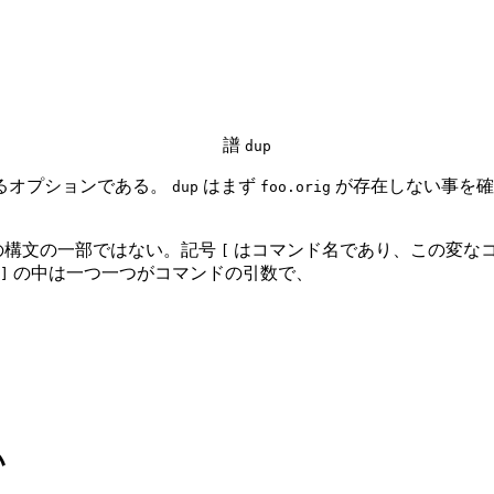
譜
dup
るオプションである。
はまず
が存在しない事を確
dup
foo.orig
hell の構文の一部ではない。記号
はコマンド名であり、この変な
[
の中は一つ一つがコマンドの引数で、
]
い