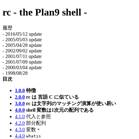
rc - the Plan9 shell -
履歴
- 2016/05/12 update
- 2005/05/03 update
- 2005/04/28 update
- 2002/09/02 update
- 2001/07/11 update
- 2001/07/09 update
- 2000/03/04 update
- 1998/08/28
目次
1.0.0
特徴
2.0.0
rc は 言語 C に似ている
3.0.0
rc は文字列のマッチング演算が使い易い
4.0.0
shell 変数は1次元の配列である
4.1.0
代入と参照
4.2.0
部分配列
4.3.0
変数
*
4.4.0
whatis