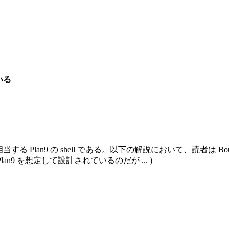
いる
rne shell に相当する Plan9 の shell である。以下の解説において
lan9 を想定して設計されているのだが ... )