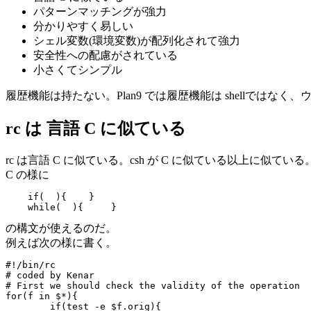
パターンマッチングが強力
分かりやすく易しい
シェル変数(環境変数)が配列化されて強力
安全性への配慮がされている
小さくてシンプル
履歴機能は持たない。Plan9 では履歴機能は shellではな
rc は 言語 C に似ている
rc は言語 C に似ている。csh が C に似ている以上に似ている
C の様に
if(  ){    }

の構文が使えるのだ。
例えば次の様に書く。
#!/bin/rc

# coded by Kenar

# First we should check the validity of the operation

for(f in $*){

	if(test -e $f.orig){
