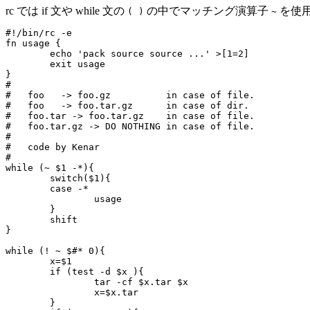
rc では if 文や while 文の
の中でマッチング演算子
を使
( )
~
#!/bin/rc -e

fn usage {

	echo 'pack source source ...' >[1=2]

	exit usage

}

#

#   foo   -> foo.gz          in case of file.

#   foo   -> foo.tar.gz      in case of dir.

#   foo.tar -> foo.tar.gz    in case of file.

#   foo.tar.gz -> DO NOTHING in case of file.

#

#   code by Kenar

#

while (~ $1 -*){

	switch($1){

	case -*

		usage

	}

	shift

}

while (! ~ $#* 0){

	x=$1

	if (test -d $x ){

		tar -cf $x.tar $x

		x=$x.tar

	}
