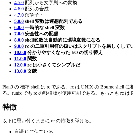
4.5.0
配列から文字列への変換
4.6.0
配列の合成
4.7.0
演算子
^
5.0.0
shell 変数は連想配列である
6.0.0
一時的な shell 変数
7.0.0
安全性への配慮
8.0.0
shell変数は自動的に環境変数になる
9.0.0
rc の二重引用符の扱いはスクリプトを易しくして
10.0.0
分かりやすくなった I/O の切り替え
11.0.0
関数
12.0.0
rc は小さくてシンプルだ
13.0.0
文献
Plan9 の 標準 shell は rc である。rc は UNIX の Bou
る。(unix でも rc の移植版が使用可能である。もっとも rc は P
特徴
以下に思い付くままに rc の特徴を挙げる。
言語 C に似ている