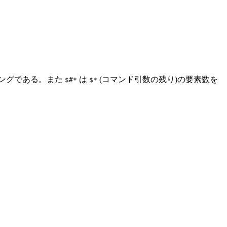
チングである。また
は
(コマンド引数の残り)の要素数を
$#*
$*