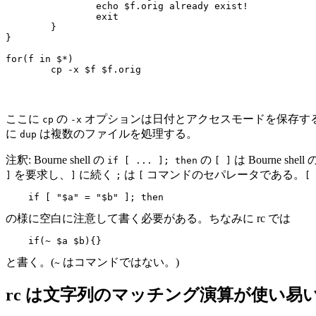
		echo $f.orig already exist!

		exit

	}

}

for(f in $*)

ここに
の
オプションは日付とアクセスモードを保存す
cp
-x
に
は複数のファイルを処理する。
dup
注釈: Bourne shell の
の
は Bourne s
if [ ... ]; then
[ ]
を要求し、
に続く
は
コマンドのセパレータである。
]
]
;
[
[ 
の様に空白に注意して書く必要がある。ちなみに rc では
と書く。(
はコマンドではない。)
~
rc は文字列のマッチング演算が使い易