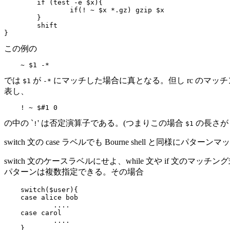
	if (test -e $x){

		if(! ~ $x *.gz) gzip $x

	}

	shift

この例の
では
が
にマッチした場合に真となる。但し rc のマ
$1
-*
表し、
の中の `
' は否定演算子である。(つまりこの場合
の長さが 
!
$1
switch 文の case ラベルでも Bourne shell と同様にパタ
switch 文のケースラベルにせよ、while 文や if 文のマッチ
パターンは複数指定できる。その場合
switch($user){

case alice bob

	....

case carol

	....
