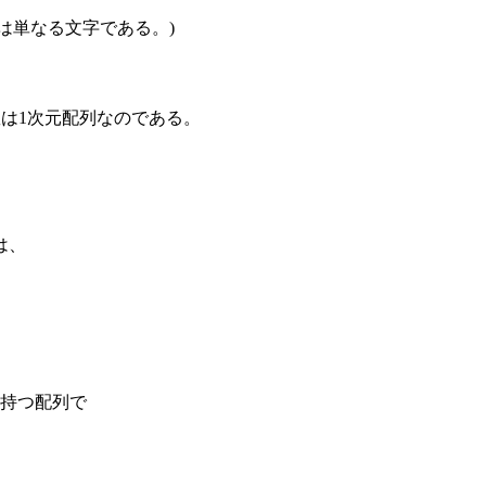
符は単なる文字である。)
変数は1次元配列なのである。
は、
持つ配列で