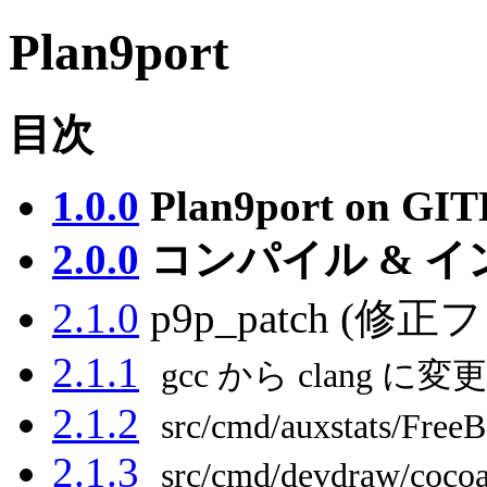
Plan9port
目次
1.0.0
Plan9port on GI
2.0.0
コンパイル & 
2.1.0
p9p_patch (修
2.1.1
gcc から clang
2.1.2
src/cmd/auxstats/Free
2.1.3
src/cmd/devdraw/cocoa