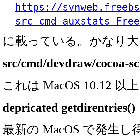
https://svnweb.freebs
src-cmd-auxstats-Free
に載っている。かなり大
src/cmd/devdraw/cocoa-s
これは MacOS 10.12
depricated getdirentries()
最新の MacOS で発