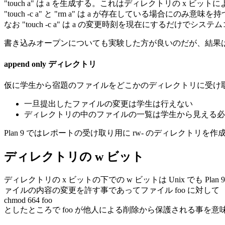
"touch a" は a を生成する。これはディレクトリの x ビ
"touch -c a" と "rm a" は a が存在している場合に
なお "touch -c a" は a の変更時刻を現在にするだけでシステ
書き込みオープンについても実験した方が良いのだが、結果
append only ディレクトリ
仮に学生から宿題のファイルをどこかのディレクトリに受け
一旦提出したファイルの変更は学生は行えない
ディレクトリの中のファイルの一覧は学生から見える必
Plan 9 ではレポートの受け取り用に rw- のディレクトリ
ディレクトリの w ビット
ディレクトリの x ビットの下での w ビットは Unix でも
ァイルの内容の変更を許す事であってファイル foo に対して
chmod 664 foo
としたところで foo が他人による削除から保護される事