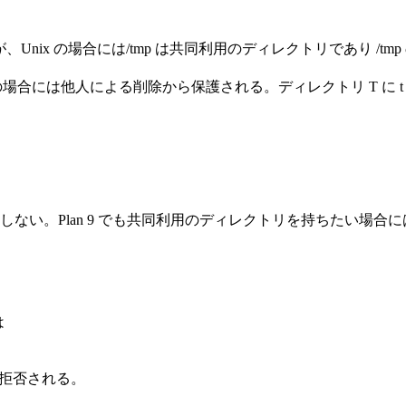
にくいが、Unix の場合には/tmp は共同利用のディレクトリであり /tm
るようだ。この場合には他人による削除から保護される。ディレクトリ T に
は存在しない。Plan 9 でも共同利用のディレクトリを持ちたい場
は
めに拒否される。