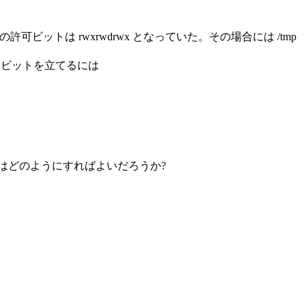
p の許可ビットは rwxrwdrwx となっていた。その場合には /tmp
 t ビットを立てるには
合にはどのようにすればよいだろうか?