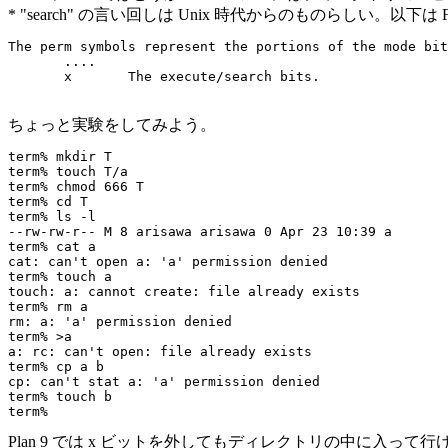
* "search" の言い回しは Unix 時代からのものらしい。以下
The perm symbols represent the portions of the mode bit
       ....

ちょっと実験をしてみよう。
term% mkdir T

term% touch T/a

term% chmod 666 T

term% cd T

term% ls -l

--rw-rw-r-- M 8 arisawa arisawa 0 Apr 23 10:39 a

term% cat a

cat: can't open a: 'a' permission denied

term% touch a

touch: a: cannot create: file already exists

term% rm a

rm: a: 'a' permission denied

term% >a

a: rc: can't open: file already exists

term% cp a b

cp: can't stat a: 'a' permission denied

term% touch b

Plan 9 では x ビットを外してもディレクトリの中に入っ