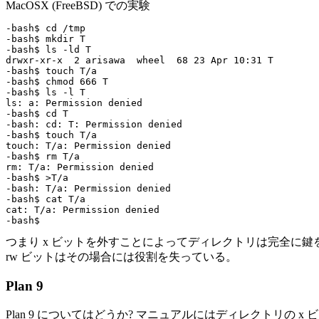
MacOSX (FreeBSD) での実験
-bash$ cd /tmp

-bash$ mkdir T

-bash$ ls -ld T

drwxr-xr-x  2 arisawa  wheel  68 23 Apr 10:31 T

-bash$ touch T/a

-bash$ chmod 666 T

-bash$ ls -l T

ls: a: Permission denied

-bash$ cd T

-bash: cd: T: Permission denied

-bash$ touch T/a

touch: T/a: Permission denied

-bash$ rm T/a

rm: T/a: Permission denied

-bash$ >T/a

-bash: T/a: Permission denied

-bash$ cat T/a

cat: T/a: Permission denied

つまり x ビットを外すことによってディレクトリは完全に
rw ビットはその場合には役割を失っている。
Plan 9
Plan 9 についてはどうか? マニュアルにはディレクトリの x