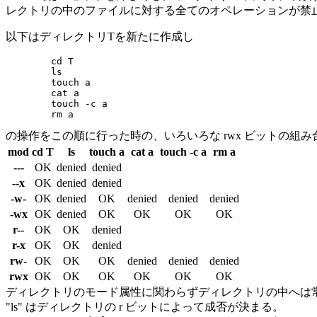
レクトリの中のファイルに対する全てのオペレーションが禁
以下はディレクトリTを新たに作成し
	cd T

	ls

	touch a

	cat a

	touch -c a

の操作をこの順に行った時の、いろいろな rwx ビットの組
mod
cd T
ls
touch a
cat a
touch -c a
rm a
---
OK
denied
denied
--x
OK
denied
denied
-w-
OK
denied
OK
denied
denied
denied
-wx
OK
denied
OK
OK
OK
OK
r--
OK
OK
denied
r-x
OK
OK
denied
rw-
OK
OK
OK
denied
denied
denied
rwx
OK
OK
OK
OK
OK
OK
ディレクトリのモード属性に関わらずディレクトリの中へは
"ls" はディレクトリの r ビットによって成否が決まる。